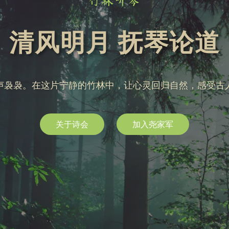
竹林听琴
清风明月 抚琴论道
声袅袅。在这片宁静的竹林中，让心灵回归自然，感受古
关于诗会
加入尧家军