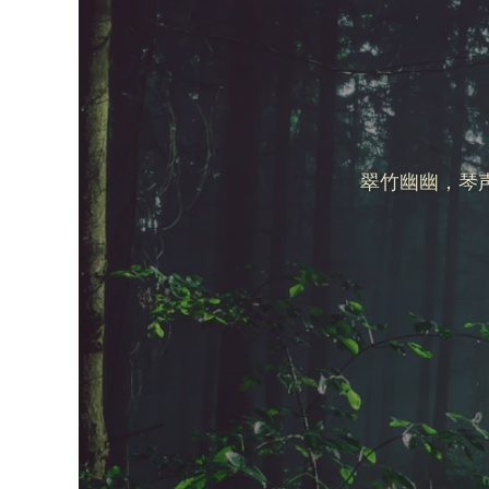
翠竹幽幽，琴