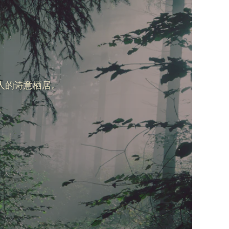
人的诗意栖居。