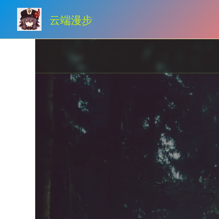
跳
云端漫步
至
内
容